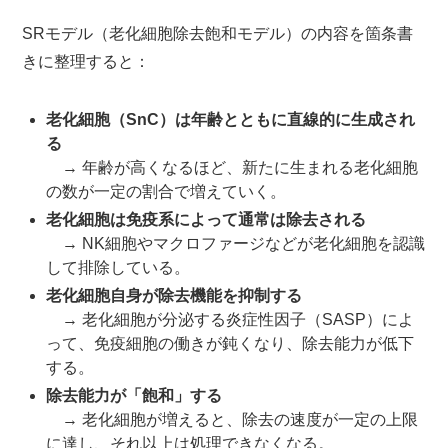
SRモデル（老化細胞除去飽和モデル）の内容を箇条書
きに整理すると：
老化細胞（SnC）は年齢とともに直線的に生成され
る
→ 年齢が高くなるほど、新たに生まれる老化細胞
の数が一定の割合で増えていく。
老化細胞は免疫系によって通常は除去される
→ NK細胞やマクロファージなどが老化細胞を認識
して排除している。
老化細胞自身が除去機能を抑制する
→ 老化細胞が分泌する炎症性因子（SASP）によ
って、免疫細胞の働きが鈍くなり、除去能力が低下
する。
除去能力が「飽和」する
→ 老化細胞が増えると、除去の速度が一定の上限
に達し、それ以上は処理できなくなる。