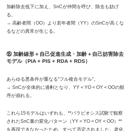
加齢除去低下に加え、SnCが仲間を呼び、除去も妨げ
る。
→ 高齢者間（OO）より若年者間（YY）のSnCが高くな
るなどの異常が生じる。
⑮ 加齢線形＋自己促進生成・加齢＋自己妨害除去
モデル（PIA + PIS + RDA + RDS）
あらゆる悪条件が重なる“フル複合モデル”。
→ SnCが全体的に過剰となり、YY < YO < OY < OOの順
序が崩れる。
これら15モデルはいずれも、**パラビオシス試験で観察
されたSnC量の変化パターン（YY < YO < OY < OO）**
を再現できなかったため、すべて否定されました。老化