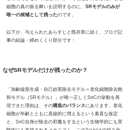
細胞の真の振る舞いを説明するのに、
SRモデルのみが
唯一の候補として残った
のです。
以下が、与えられたあらすじと既存章に続く、ブログ記
事の結論・締めくくり部分です：
なぜSRモデルだけが残ったのか？
「加齢線形生成・自己妨害除去モデル＝老化細胞除去飽
和モデル（SRモデル）」が唯一正しくSnCの挙動を再
現できた理由は、その
構造のバランス
にあります。老化
細胞が年齢とともに直線的に増えるという素直な仮定
と、SnC自身が除去の邪魔をするという生物学的にも実
験的にも支持されるメカニズム。この2つだけの組み合