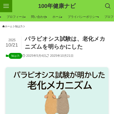
100年健康ナビ
ー
プロフィール
問い合わせ
ホーム
プライバシーポリシー
プロフ
ホーム
知は力
パラビオシス試験は、老化メカ
2025
10/21
ニズムを明らかにした
2025年5月4日
2025年10月21日
知は力