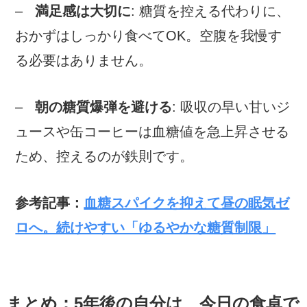
–
満足感は大切に
: 糖質を控える代わりに、
おかずはしっかり食べてOK。空腹を我慢す
る必要はありません。
–
朝の糖質爆弾を避ける
: 吸収の早い甘いジ
ュースや缶コーヒーは血糖値を急上昇させる
ため、控えるのが鉄則です。
参考記事：
血糖スパイクを抑えて昼の眠気ゼ
ロへ。続けやすい「ゆるやかな糖質制限」
まとめ：5年後の自分は、今日の食卓で