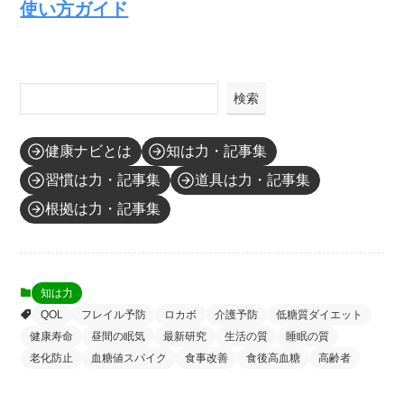
使い方ガイド
検索
健康ナビとは
知は力・記事集
習慣は力・記事集
道具は力・記事集
根拠は力・記事集
知は力
QOL
フレイル予防
ロカボ
介護予防
低糖質ダイエット
健康寿命
昼間の眠気
最新研究
生活の質
睡眠の質
老化防止
血糖値スパイク
食事改善
食後高血糖
高齢者