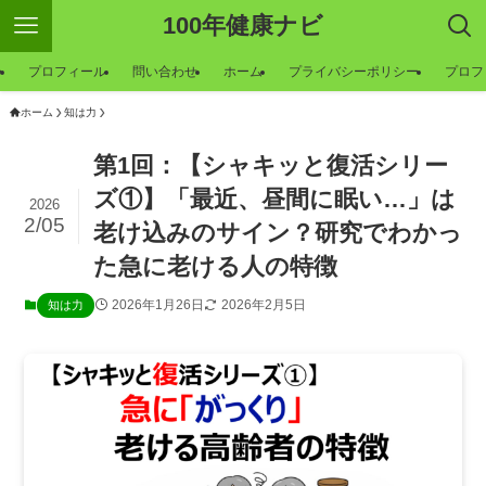
100年健康ナビ
ー
プロフィール
問い合わせ
ホーム
プライバシーポリシー
プロフ
ホーム
知は力
第1回：【シャキッと復活シリー
ズ①】「最近、昼間に眠い…」は
2026
2/05
老け込みのサイン？研究でわかっ
た急に老ける人の特徴
2026年1月26日
2026年2月5日
知は力