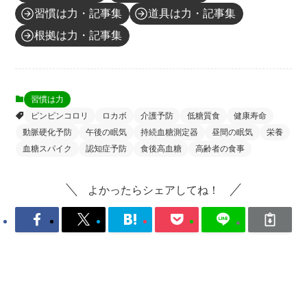
習慣は力・記事集
道具は力・記事集
根拠は力・記事集
習慣は力
ピンピンコロリ
ロカボ
介護予防
低糖質食
健康寿命
動脈硬化予防
午後の眠気
持続血糖測定器
昼間の眠気
栄養
血糖スパイク
認知症予防
食後高血糖
高齢者の食事
よかったらシェアしてね！