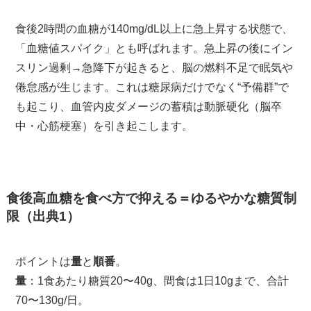
食後2時間の血糖が140mg/dL以上に急上昇する状態で、
「血糖値スパイク」とも呼ばれます。急上昇の後にイン
スリン過剰→急降下が起きると、脳の燃料不足で眠気や
倦怠感が生じます。これは糖尿病だけでなく“予備群”で
も起こり、血管内皮ダメージの蓄積は動脈硬化（脳卒
中・心筋梗塞）を引き起こします。
食後高血糖を食べ方で抑える＝ゆるやかな糖質制
限（出典1）
ポイントは
量
と
順番
。
量
：1食あたり糖質20〜40g、間食は1日10gまで、合計
70〜130g/日。