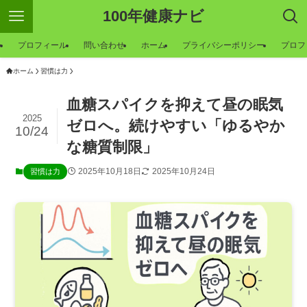
100年健康ナビ
ー
プロフィール
問い合わせ
ホーム
プライバシーポリシー
プロフ
ホーム
習慣は力
血糖スパイクを抑えて昼の眠気
2025
ゼロへ。続けやすい「ゆるやか
10/24
な糖質制限」
2025年10月18日
2025年10月24日
習慣は力