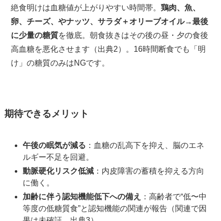
絶食明けは血糖値が上がりやすい時間帯。
鶏肉、魚、
卵、チーズ、やナッツ、サラダ＋オリーブオイル→最後
に少量の糖質
を徹底。朝食抜きはその後の昼・夕の食後
高血糖を悪化させます（出典2）。16時間断食でも「明
け」の糖質のみはNGです。
期待できるメリット
午後の眠気が減る
：血糖の乱高下を抑え、脳のエネ
ルギー不足を回避。
動脈硬化リスク低減
：内皮障害の蓄積を抑える方向
に働く。
加齢に伴う認知機能低下への備え
：高齢者で“低〜中
等度の低糖質食”と認知機能の関連が報告（関連で因
果は未確証、出典3）。