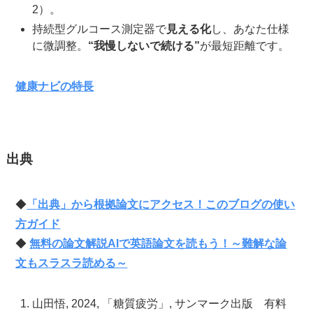
2）。
持続型グルコース測定器で
見える化
し、あなた仕様
に微調整。
“我慢しないで続ける”
が最短距離です。
健康ナビの特長
出典
◆
「出典」から根拠論文にアクセス！このブログの使い
方ガイド
◆
無料の論文解説AIで英語論文を読もう！～難解な論
文もスラスラ読める～
山田悟, 2024, 「糖質疲労」, サンマーク出版 有料