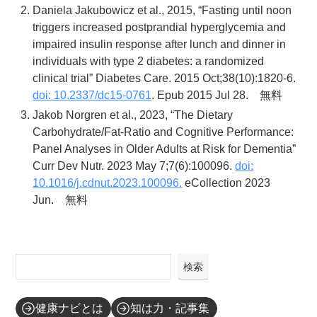
Daniela Jakubowicz et al., 2015, “Fasting until noon
triggers increased postprandial hyperglycemia and
impaired insulin response after lunch and dinner in
individuals with type 2 diabetes: a randomized
clinical trial” Diabetes Care. 2015 Oct;38(10):1820-6.
doi: 10.2337/dc15-0761
. Epub 2015 Jul 28. 無料
Jakob Norgren et al., 2023, “The Dietary
Carbohydrate/Fat-Ratio and Cognitive Performance:
Panel Analyses in Older Adults at Risk for Dementia”
Curr Dev Nutr. 2023 May 7;7(6):100096.
doi:
10.1016/j.cdnut.2023.100096.
eCollection 2023
Jun. 無料
検索
健康ナビとは
知は力・記事集