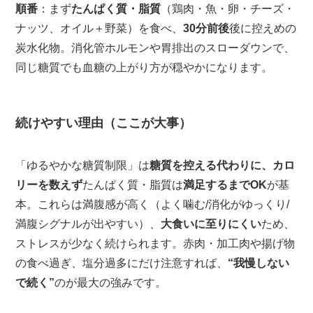
順番
：まず
たんぱく質・脂質
（鶏肉・魚・卵・チーズ・
ナッツ、オイル＋野菜）を食べ、
30分前後
後に控えめの
炭水化物。消化管ホルモンや胃排出のスローダウンで、
同じ糖質でも血糖の上がり方が穏やかになります。
続けやすい理由（ここが大事）
「ゆるやかな糖質制限」は
糖質を控える代わりに、カロ
リーを数えず
たんぱく質・脂質は
満足するまでOK
が基
本。これらは満腹感が高く（よく噛む/消化がゆっくり/
満腹シグナルが出やすい）、
大食いに至りにくい
ため、
ストレスが少なく続けられます。赤肉・加工肉や揚げ物
の食べ過ぎ、塩分過多にだけ注意すれば、
“我慢しない
で続く”
のが最大の強みです。