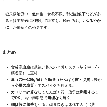
糖尿病治療中、低体重・食欲不振、腎機能低下などがあ
る方は
主治医に相談
して調整を。極端ではなく
ゆるやか
に
、が長続きの秘訣です。
まとめ
食後高血糖
は眠気と将来の介護リスク（脳卒中・心
筋梗塞）に直結。
量（70〜130g/日）
と
順番（たんぱく質・脂質→後か
ら少量の糖質）
でスパイクを抑える。
カロリー計算なし
でたんぱく質・脂質は
満足するま
でOK
。高い満腹感で
無理なく続く
。
朝は特に順番
を守る。朝食抜きは悪化要因（出典