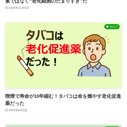
素ではなく“老化細胞のたまりすぎ”だ
2025年12月5日
知は力
喫煙で寿命が10年縮む！タバコは命を燃やす老化促進
薬だった
2025年9月3日