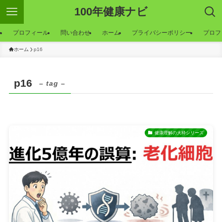
100年健康ナビ
ー
プロフィール
問い合わせ
ホーム
プライバシーポリシー
プロフ
ホーム
p16
p16
– tag –
健康理解の大枠シリーズ