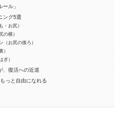
ルール」
ニング5選
も・お尻）
尻の横）
ン（お尻の後ろ）
裏）
はぎ）
のが、復活への近道
はもっと自由になれる