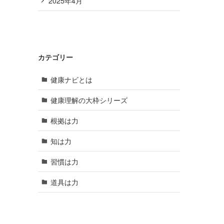
2025年4月
カテゴリー
健康ナビとは
健康理解の大枠シリーズ
根拠は力
知は力
習慣は力
道具は力