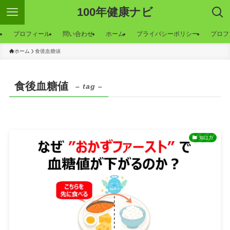
100年健康ナビ
ー
プロフィール
問い合わせ
ホーム
プライバシーポリシー
プロフ
ホーム
食後血糖値
食後血糖値
– tag –
知は力