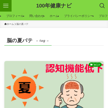
100年健康ナビ
ー
プロフィール
問い合わせ
ホーム
プライバシーポリシー
プロフ
ホーム
脳の夏バテ
脳の夏バテ
– tag –
知は力