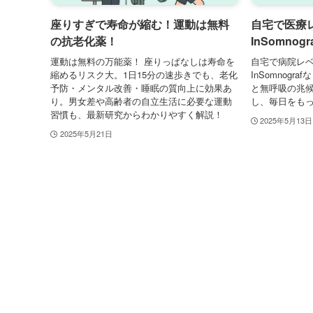
座りすぎで寿命が縮む！運動は無料
自宅で医療
の抗老化薬！
InSomno
運動は無料の万能薬！ 座りっぱなしは寿命を
自宅で病院レ
縮めるリスク大。1日15分の速歩きでも、老化
InSomnog
予防・メンタル改善・睡眠の質向上に効果あ
と無呼吸の兆
り。男女差や高齢者の自立生活に必要な運動
し、毎日をも
習慣も、最新研究からわかりやすく解説！
2025年5月13日
2025年5月21日