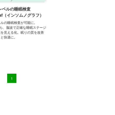
レベルの睡眠検査
graf（インソムノグラフ）
ベルの睡眠検査が可能に。
rafなら、脳波で正確な睡眠ステージ
候を見える化。眠りの質を改善
っと快適に。
1