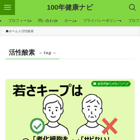
100年健康ナビ
ー
プロフィール
問い合わせ
ホーム
プライバシーポリシー
プロフ
ホーム
活性酸素
活性酸素
– tag –
健康理解の大枠シリーズ