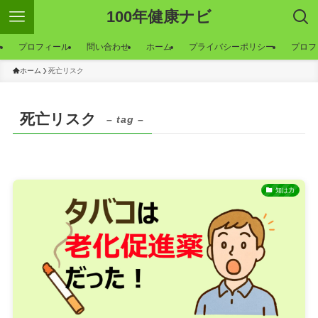
100年健康ナビ
ー
プロフィール
問い合わせ
ホーム
プライバシーポリシー
プロフ
ホーム
死亡リスク
死亡リスク
– tag –
知は力