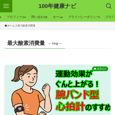
100年健康ナビ
ー
プロフィール
問い合わせ
ホーム
プライバシーポリシー
プロフ
ホーム
最大酸素消費量
最大酸素消費量
– tag –
道具は力