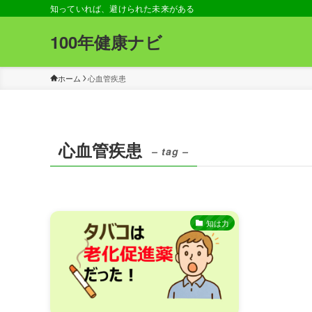
知っていれば、避けられた未来がある
100年健康ナビ
ホーム
心血管疾患
心血管疾患
– tag –
知は力