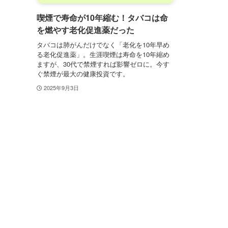
喫煙で寿命が10年縮む！タバコは命
を燃やす老化促進薬だった
タバコは肺がんだけでなく「老化を10年早め
る老化促進薬」。生涯喫煙は寿命を10年縮め
ますが、30代で禁煙すれば影響ゼロに。今す
ぐ禁煙が最大の健康投資です。
2025年9月3日