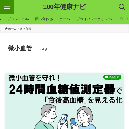
100年健康ナビ
ー
プロフィール
問い合わせ
ホーム
プライバシーポリシー
プロフ
ホーム
微小血管
微小血管
– tag –
道具は力