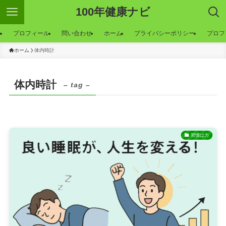
100年健康ナビ
ー
プロフィール
問い合わせ
ホーム
プライバシーポリシー
プロフ
ホーム
体内時計
体内時計
– tag –
習慣は力