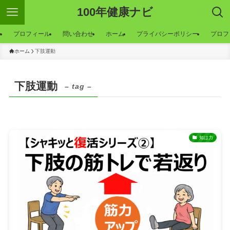
100年健康ナビ
ー
プロフィール
問い合わせ
ホーム
プライバシーポリシー
プロフ
ホーム
下肢運動
下肢運動
– tag –
知は力