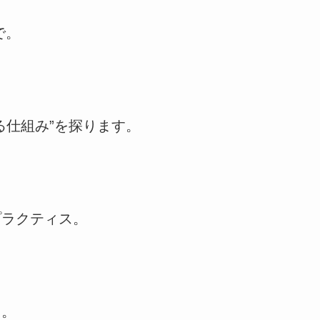
で。
る仕組み”を探ります。
プラクティス。
口。